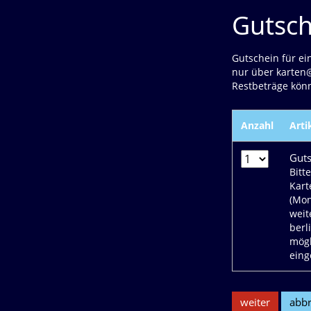
Gutsch
Gutschein für ei
nur über karten@
Restbeträge kön
Anzahl
Arti
Guts
Bitt
Kart
(Mon
weit
berl
mögl
eing
weiter
abb