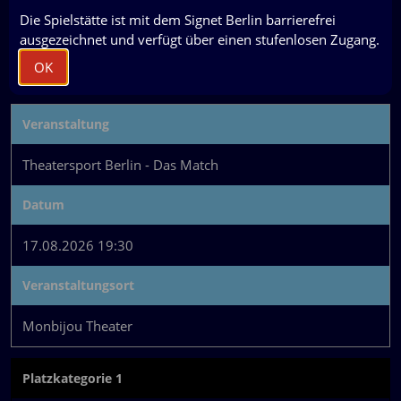
Die Spielstätte ist mit dem Signet Berlin barrierefrei
3.
Versand- und Zahlungsart
ausgezeichnet und verfügt über einen stufenlosen Zugang.
4.
Adresse und Bezahlung
OK
Veranstaltung
Theatersport Berlin - Das Match
Datum
17.08.2026 19:30
Veranstaltungsort
Monbijou Theater
Platzkategorie 1