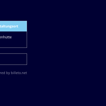
taltungsort
enhütte
ed by billeto.net